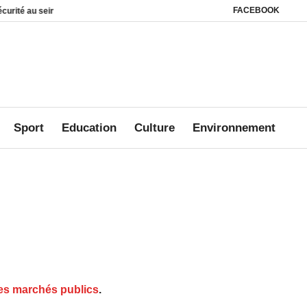
FACEBOOK
 foyers
Affaire Mbanié : Ali Akbar Onanga Y’Obegue estime que le Gabon con
Sport
Education
Culture
Environnement
des marchés publics
.