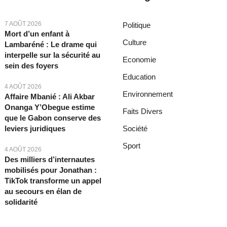
7 AOÛT 2026
Politique
Mort d’un enfant à
Culture
Lambaréné : Le drame qui
interpelle sur la sécurité au
Economie
sein des foyers
Education
4 AOÛT 2026
Environnement
Affaire Mbanié : Ali Akbar
Onanga Y’Obegue estime
Faits Divers
que le Gabon conserve des
leviers juridiques
Société
Sport
4 AOÛT 2026
Des milliers d’internautes
mobilisés pour Jonathan :
TikTok transforme un appel
au secours en élan de
solidarité