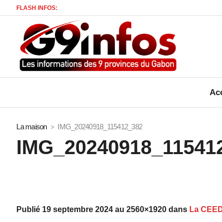
FLASH INFOS:
Mo
Acc
La maison
IMG_20240918_115412_382
IMG_20240918_11541
Publié
19 septembre 2024
au 2560×1920 dans
La CEEDG