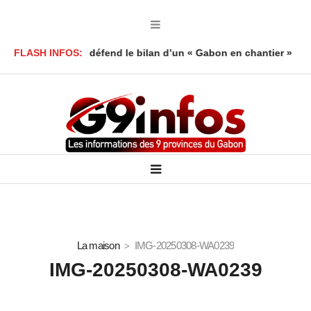
 Foumboula défend le bilan d’un « Gabon en chantier »
FLASH INFOS:
Mort d’
La maison
IMG-20250308-WA0239
IMG-20250308-WA0239