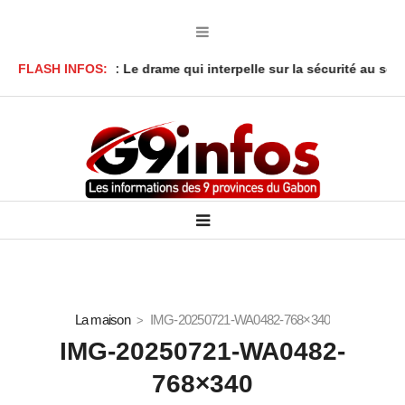
 à Lambaréné : Le drame qui interpelle sur la sécurité au sein de
FLASH INFOS:
La maison
IMG-20250721-WA0482-768×340
IMG-20250721-WA0482-
768×340