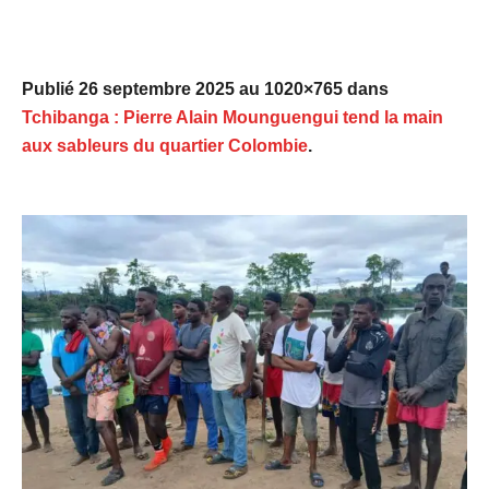
Publié
26 septembre 2025
au 1020×765 dans
Tchibanga : Pierre Alain Mounguengui tend la main
aux sableurs du quartier Colombie
.