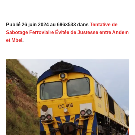
Publié
26 juin 2024
au 696×533 dans
Tentative de
Sabotage Ferroviaire Évitée de Justesse entre Andem
et Mbel
.