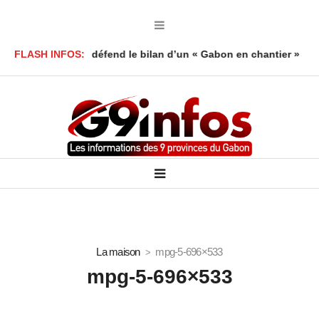
y Foumboula défend le bilan d’un « Gabon en chantier »
FLASH INFOS:
Mort 
La maison
mpg-5-696×533
mpg-5-696×533