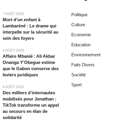
7 AOÛT 2026
Politique
Mort d’un enfant à
Culture
Lambaréné : Le drame qui
interpelle sur la sécurité au
Economie
sein des foyers
Education
4 AOÛT 2026
Environnement
Affaire Mbanié : Ali Akbar
Onanga Y’Obegue estime
Faits Divers
que le Gabon conserve des
leviers juridiques
Société
Sport
4 AOÛT 2026
Des milliers d’internautes
mobilisés pour Jonathan :
TikTok transforme un appel
au secours en élan de
solidarité