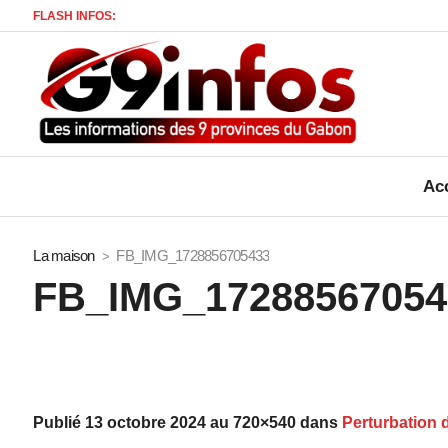
FLASH INFOS:
Mor
Acc
La maison
FB_IMG_1728856705433
FB_IMG_17288567054
Publié
13 octobre 2024
au 720×540 dans
Perturbation d