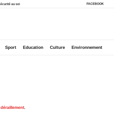
FACEBOOK
 foyers
Affaire Mbanié : Ali Akbar Onanga Y’Obegue estime que le Gabon con
Sport
Education
Culture
Environnement
 déraillement
.